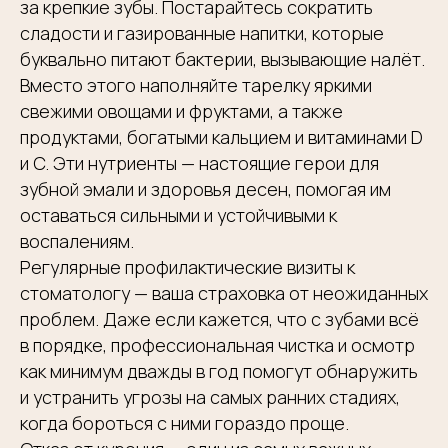
за крепкие зубы. Постарайтесь сократить
«Александрия»
сладости и газированные напитки, которые
ул. Серафимовича 2
Telegram
буквально питают бактерии, вызывающие налёт.
+7 (926) 971-60-51
WhatsApp
Вместо этого наполняйте тарелку яркими
+7 (495) 953-11-11
свежими овощами и фруктами, а также
ПН-СБ: 09:00 – 20:30
продуктами, богатыми кальцием и витаминами D
ВС — выходной
и C. Эти нутриенты — настоящие герои для
Планируя приехать к нам на машине, вы можете
зубной эмали и здоровья десен, помогая им
воспользоваться бесплатной парковкой на
территории клиники, просто позвоните
оставаться сильными и устойчивыми к
администратору и вам откроют шлагбаум
воспалениям.
Регулярные профилактические визиты к
стоматологу — ваша страховка от неожиданных
проблем. Даже если кажется, что с зубами всё
в порядке, профессиональная чистка и осмотр
как минимум дважды в год помогут обнаружить
и устранить угрозы на самых ранних стадиях,
когда бороться с ними гораздо проще.