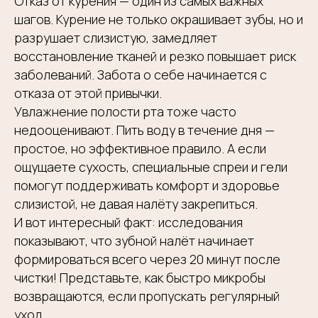
Отказ от курения — один из самых важных
шагов. Курение не только окрашивает зубы, но и
Заказать обратный звонок
разрушает слизистую, замедляет
восстановление тканей и резко повышает риск
Согласие на обработку персональных данных
Политика конфиденциальности
заболеваний. Забота о себе начинается с
Разработка сайта
отказа от этой привычки.
Увлажнение полости рта тоже часто
недооценивают. Пить воду в течение дня —
простое, но эффективное правило. А если
ощущаете сухость, специальные спреи и гели
помогут поддерживать комфорт и здоровье
слизистой, не давая налёту закрепиться.
И вот интересный факт: исследования
показывают, что зубной налёт начинает
формироваться всего через 20 минут после
чистки! Представьте, как быстро микробы
возвращаются, если пропускать регулярный
уход.