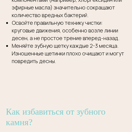
эфирные масла) значительно сокращают
количество вредных бактерий.
Освойте правильную технику чистки:
круговые движения, особенно возле линии
десен, а не простое трение вперед-назад.
Меняйте зубную щетку каждые 2-3 месяца.
Изношенные щетинки плохо очищают и могут
повредить десны.
ЗАПИШИТЕСЬ
НА
БЕСПЛАТНУЮ
КОНСУЛЬТАЦИЮ
Как избавиться от зубного
Запись на прием вы можете произвести на сайте,
в форме ниже, либо позвонив по телефону:
камня?