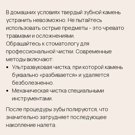
КЛИНИКА "ROYAL-DENT"
В домашних условиях твердый зубной камень
+7 (977) 667-13-76
Telegram
устранить невозможно. Не пытайтесь
+7 (499) 238-33-43
WhatsApp
использовать острые предметы - это чревато
травмами и осложнениями.
Обращайтесь к стоматологу для
КЛИНИКА "АЛЕКСАНДРИЯ"
профессиональной чистки. Современные
методы включают:
+7 (926) 971-60-51
Telegram
Ультразвуковая чистка, при которой камень
+7 (495) 953-11-11
WhatsApp
буквально «разбивается» и удаляется
безболезненно.
Механическая чистка специальными
инструментами.
После процедуры зубы полируются, что
значительно затрудняет последующее
ЗАПИСАТЬСЯ НА ПРИЕМ
накопление налета.
Согласие с
политикой конфиденциальности