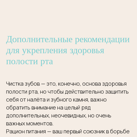
Дополнительные рекомендации
Сделайте шаг
навстречу
здоровой
для укрепления здоровья
улыбке
полости рта
Клиника
«Роял-Дент»
ул. Большая Якиманка 40с7
Чистка зубов — это, конечно, основа здоровья
+7 (977) 667 13-76
WhatsApp
полости рта, но чтобы действительно защитить
+7 (499) 238 23-58
Telegram
себя от налёта и зубного камня, важно
обратить внимание на целый ряд
ПН-СБ: 09:00 – 20:30
ВС — выходной
дополнительных, неочевидных, но очень
важных моментов.
Рацион питания — ваш первый союзник в борьбе
Клиника