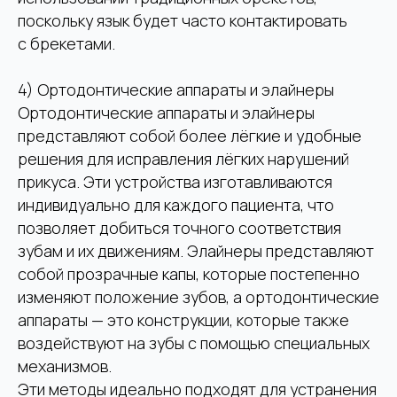
поскольку язык будет часто контактировать
Запись на прием вы можете произвести
на сайте, в форме ниже, либо позвонив
с брекетами.
по телефону:
КЛИНИКА "ROYAL-DENT"
4) Ортодонтические аппараты и элайнеры
Ортодонтические аппараты и элайнеры
+7 (977) 667-13-76
Telegram
представляют собой более лёгкие и удобные
+7 (499) 238-33-43
WhatsApp
решения для исправления лёгких нарушений
прикуса. Эти устройства изготавливаются
индивидуально для каждого пациента, что
КЛИНИКА "АЛЕКСАНДРИЯ"
позволяет добиться точного соответствия
зубам и их движениям. Элайнеры представляют
+7 (926) 971-60-51
Telegram
собой прозрачные капы, которые постепенно
+7 (495) 953-11-11
WhatsApp
изменяют положение зубов, а ортодонтические
аппараты — это конструкции, которые также
воздействуют на зубы с помощью специальных
механизмов.
Эти методы идеально подходят для устранения