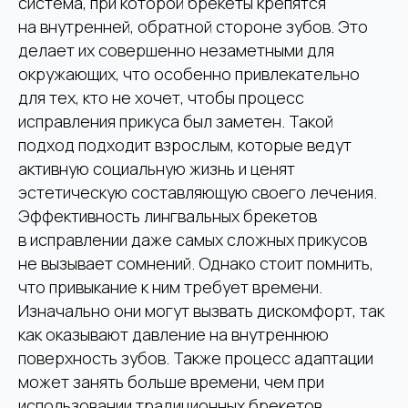
система, при которой брекеты крепятся
на внутренней, обратной стороне зубов. Это
делает их совершенно незаметными для
окружающих, что особенно привлекательно
для тех, кто не хочет, чтобы процесс
исправления прикуса был заметен. Такой
подход подходит взрослым, которые ведут
активную социальную жизнь и ценят
эстетическую составляющую своего лечения.
Эффективность лингвальных брекетов
в исправлении даже самых сложных прикусов
не вызывает сомнений. Однако стоит помнить,
что привыкание к ним требует времени.
Изначально они могут вызвать дискомфорт, так
ЗАПИШИТЕСЬ
как оказывают давление на внутреннюю
НА
БЕСПЛАТНУЮ
поверхность зубов. Также процесс адаптации
может занять больше времени, чем при
КОНСУЛЬТАЦИЮ
использовании традиционных брекетов,