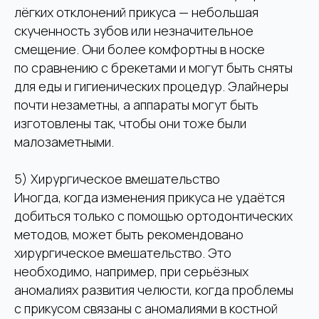
лёгких отклонений прикуса — небольшая
ЗАПИСАТЬСЯ НА ПРИЕМ
скученность зубов или незначительное
смещение. Они более комфортны в носке
Согласие с
политикой конфиденциальности
по сравнению с брекетами и могут быть сняты
для еды и гигиенических процедур. Элайнеры
почти незаметны, а аппараты могут быть
изготовлены так, чтобы они тоже были
малозаметными.
Сделайте шаг
навстречу
здоровой
5) Хирургическое вмешательство
улыбке
Иногда, когда изменения прикуса не удаётся
Клиника
добиться только с помощью ортодонтических
«Роял-Дент»
методов, может быть рекомендовано
хирургическое вмешательство. Это
ул. Большая Якиманка 40с7
необходимо, например, при серьёзных
+7 (977) 667 13-76
WhatsApp
аномалиях развития челюсти, когда проблемы
+7 (499) 238 23-58
Telegram
с прикусом связаны с аномалиями в костной
ПН-СБ: 09:00 – 20:30