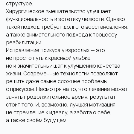
ВС — выходной
структуре.
Хирургическое вмешательство улучшает
функциональность и эстетику челюсти. Однако
Клиника
такой подход требует долгого восстановления,
«Александрия»
а также внимательного подхода к процессу
ул. Серафимовича 2
Telegram
реабилитации.
+7 (926) 971-60-51
WhatsApp
Исправление прикуса у взрослых — это
+7 (495) 953-11-11
не просто путь к красивой улыбке,
ПН-СБ: 09:00 – 20:30
но и значительный шаг к улучшению качества
ВС — выходной
жизни. Современные технологии позволяют
Планируя приехать к нам на машине, вы можете
решить даже самые сложные проблемы
воспользоваться бесплатной парковкой на
территории клиники, просто позвоните
с прикусом. Несмотря на то, что лечение может
администратору и вам откроют шлагбаум
занять продолжительное время, результат
стоит того. И, возможно, лучшая мотивация —
не стремление к идеалу, а забота о себе,
а также своём будущем.