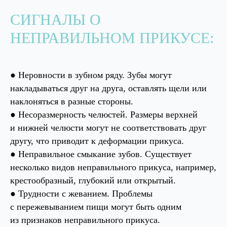
СИГНАЛЫ О
ЗАПИШИТЕСЬ
НЕПРАВИЛЬНОМ ПРИКУСЕ:
НА
БЕСПЛАТНУЮ
КОНСУЛЬТАЦИЮ
● Неровности в зубном ряду. Зубы могут
накладываться друг на друга, оставлять щели или
Запись на прием вы можете произвести
наклоняться в разные стороны.
на сайте, в форме ниже, либо позвонив
по телефону:
● Несоразмерность челюстей. Размеры верхней
КЛИНИКА "ROYAL-DENT"
и нижней челюсти могут не соответствовать друг
другу, что приводит к деформации прикуса.
+7 (977) 667-13-76
Telegram
● Неправильное смыкание зубов. Существует
+7 (499) 238-33-43
WhatsApp
несколько видов неправильного прикуса, например,
крестообразный, глубокий или открытый.
● Трудности с жеванием. Проблемы
КЛИНИКА "АЛЕКСАНДРИЯ"
с пережевыванием пищи могут быть одним
из признаков неправильного прикуса.
+7 (926) 971-60-51
Telegram