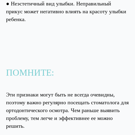
● Неэстетичный вид улыбки. Неправильный
+7 (495) 953-11-11
WhatsApp
прикус может негативно влиять на красоту улыбки
ребенка.
ЗАПИСАТЬСЯ НА ПРИЕМ
ПОМНИТЕ:
Согласие с
политикой конфиденциальности
Эти признаки могут быть не всегда очевидны,
поэтому важно регулярно посещать стоматолога для
ортодонтического осмотра. Чем раньше выявить
Сделайте шаг
навстречу
здоровой
проблему, тем легче и эффективнее ее можно
улыбке
решить.
Клиника