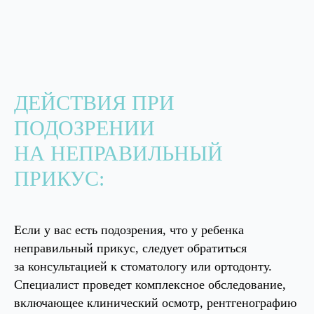
«Роял-Дент»
ул. Большая Якиманка 40с7
+7 (977) 667 13-76
WhatsApp
+7 (499) 238 23-58
Telegram
ДЕЙСТВИЯ ПРИ
ПН-СБ: 09:00 – 20:30
ВС — выходной
ПОДОЗРЕНИИ
НА НЕПРАВИЛЬНЫЙ
Клиника
ПРИКУС:
«Александрия»
ул. Серафимовича 2
Telegram
+7 (926) 971-60-51
WhatsApp
Если у вас есть подозрения, что у ребенка
+7 (495) 953-11-11
неправильный прикус, следует обратиться
ПН-СБ: 09:00 – 20:30
ВС — выходной
за консультацией к стоматологу или ортодонту.
Специалист проведет комплексное обследование,
Планируя приехать к нам на машине, вы можете
воспользоваться бесплатной парковкой на
включающее клинический осмотр, рентгенографию
территории клиники, просто позвоните