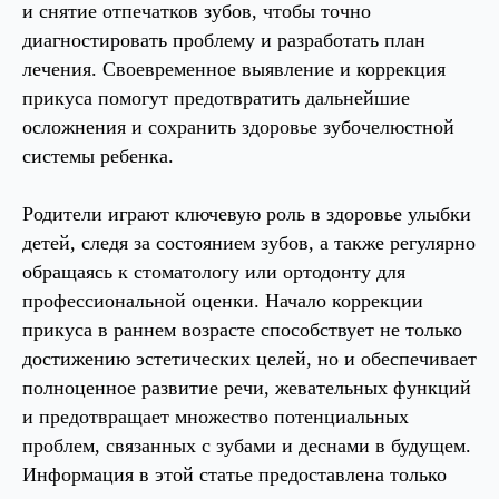
администратору и вам откроют шлагбаум
и снятие отпечатков зубов, чтобы точно
диагностировать проблему и разработать план
лечения. Своевременное выявление и коррекция
прикуса помогут предотвратить дальнейшие
осложнения и сохранить здоровье зубочелюстной
системы ребенка.
Родители играют ключевую роль в здоровье улыбки
детей, следя за состоянием зубов, а также регулярно
обращаясь к стоматологу или ортодонту для
профессиональной оценки. Начало коррекции
Заказать обратный звонок
прикуса в раннем возрасте способствует не только
достижению эстетических целей, но и обеспечивает
Согласие на обработку персональных данных
Политика конфиденциальности
полноценное развитие речи, жевательных функций
Разработка сайта
и предотвращает множество потенциальных
проблем, связанных с зубами и деснами в будущем.
Информация в этой статье предоставлена только