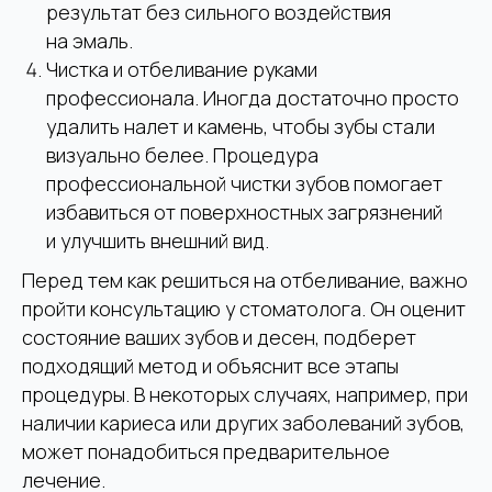
результат без сильного воздействия
на эмаль.
Чистка и отбеливание руками
ЗАПИСАТЬСЯ НА ПРИЕМ
профессионала. Иногда достаточно просто
Согласие с
политикой конфиденциальности
удалить налет и камень, чтобы зубы стали
визуально белее. Процедура
профессиональной чистки зубов помогает
избавиться от поверхностных загрязнений
и улучшить внешний вид.
Сделайте шаг
Перед тем как решиться на отбеливание, важно
навстречу
здоровой
улыбке
пройти консультацию у стоматолога. Он оценит
состояние ваших зубов и десен, подберет
Клиника
подходящий метод и объяснит все этапы
«Роял-Дент»
процедуры. В некоторых случаях, например, при
ул. Большая Якиманка 40с7
наличии кариеса или других заболеваний зубов,
+7 (977) 667 13-76
WhatsApp
может понадобиться предварительное
+7 (499) 238 23-58
Telegram
лечение.