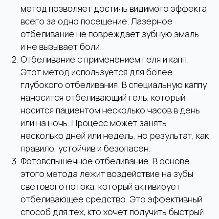
КОНСУЛЬТАЦИЮ
метод позволяет достичь видимого эффекта
всего за одно посещение. Лазерное
Запись на прием вы можете произвести
отбеливание не повреждает зубную эмаль
на сайте, в форме ниже, либо позвонив
по телефону:
и не вызывает боли.
КЛИНИКА "ROYAL-DENT"
Отбеливание с применением геля и капп.
Этот метод используется для более
+7 (977) 667-13-76
Telegram
глубокого отбеливания. В специальную каппу
+7 (499) 238-33-43
WhatsApp
наносится отбеливающий гель, который
носится пациентом несколько часов в день
или на ночь. Процесс может занять
КЛИНИКА "АЛЕКСАНДРИЯ"
несколько дней или недель, но результат, как
правило, устойчив и безопасен.
+7 (926) 971-60-51
Telegram
Фотовспышечное отбеливание. В основе
+7 (495) 953-11-11
WhatsApp
этого метода лежит воздействие на зубы
светового потока, который активирует
отбеливающее средство. Это эффективный
способ для тех, кто хочет получить быстрый