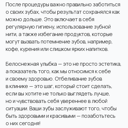
После процедуры важно правильно заботиться
ПН-СБ: 09:00 – 20:30
ВС — выходной
о своих зубах, чтобы результат сохранялся как
можно дольше. Это включает в себя
Клиника
регулярную гигиену, использование зубной
«Александрия»
нити, а также избегание продуктов, которые
могут вызвать потемнение зубов, например,
ул. Серафимовича 2
Telegram
кофе, курения или слишком ярких напитков.
+7 (926) 971-60-51
WhatsApp
+7 (495) 953-11-11
Белоснежная улыбка — это не просто эстетика,
ПН-СБ: 09:00 – 20:30
ВС — выходной
а показатель того, как мы относимся к себе
и своему здоровью. Отбеливание зубов
Планируя приехать к нам на машине, вы можете
воспользоваться бесплатной парковкой на
в клинике — это шаг, который стоит сделать,
территории клиники, просто позвоните
администратору и вам откроют шлагбаум
если вы хотите не только выглядеть лучше,
но и чувствовать себя увереннее в любой
ситуации. Ваши зубы заслуживают того, чтобы
быть здоровыми и красивыми — позаботьтесь
о них сегодня!